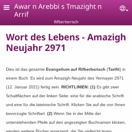
Skip to main content
Awar n Arebbi s Tmazight n
Se
Arrif
Rifberberisch
Wort des Lebens - Amazigh
Neujahr 2971
Dies ist das gesamte
Evangelium auf Rifberberisch
(
Tarifit
) in
einem Buch. Es wird zum Amazigh-Neujahr des Yennayer 2971
(12. Januar 2021) fertig sein.
RICHTLINIEN: (1)
Es gibt zwei
Schaltflächen auf der linken Seite: eine für die arabische Schrift
und eine für die lateinische Schrift. Klicken Sie auf die von Ihnen
bevorzugte Schriftart.
(2)
Wenn Sie in der Mitte der
untenstehenden Pfeile auf den angezeigten Buchnamen klicken,
werden weitere Bücher angezeigt, die Sie vielleicht lesen