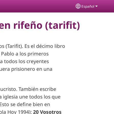
Español
Select your lang
n rifeño (tarifit)
 (Tarifit). Es el décimo libro
n Pablo a los primeros
 a todos los creyentes
uera prisionero en una
sucristo. También escribe
La iglesia une todos los que
Esto se define bien en
abla Hoy 1994):
20 Vosotros