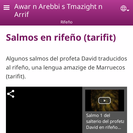
Pasar al contenido principal
Awar n Arebbi s Tmazight n
Se
Arrif
Rifeño
Salmos en rifeño (tarifit)
Algunos salmos del profeta David traducidos
al rifeño, una lengua amazige de Marruecos
(tarifit).
Salmo 1 del
salterio del profeta
David en rifeño