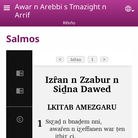
Pasar al contenido principal
Awar n Arebbi s Tmazight n
Se
Arrif
Rifeño
Salmos