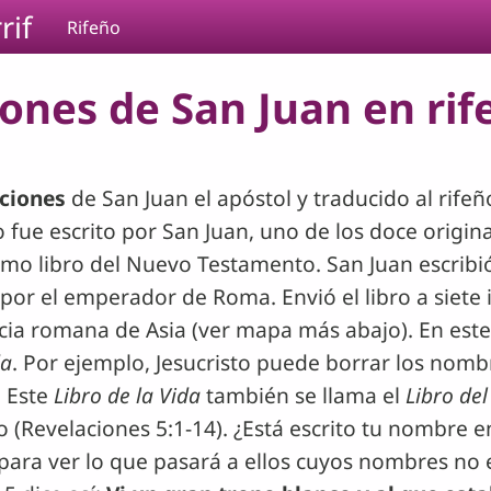
rif
Rifeño
iones de San Juan en rife
aciones
de San Juan el apóstol y traducido al rife
ro fue escrito por San Juan, uno de los doce origin
imo libro del Nuevo Testamento. San Juan escribió 
or el emperador de Roma. Envió el libro a siete 
ncia romana de Asia (ver mapa más abajo). En es
da
. Por ejemplo, Jesucristo puede borrar los nomb
. Este
Libro de la Vida
también se llama el
Libro de
o (Revelaciones 5:1-14). ¿Está escrito tu nombre en
 para ver lo que pasará a ellos cuyos nombres no e