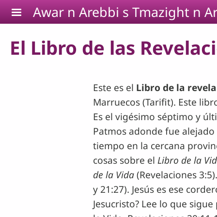
Pasar al contenido principal
Awar n Arebbi s Tmazight n Ar
El Libro de las Revelac
Este es el
Libro de la revel
Marruecos (Tarifit). Este lib
Es el vigésimo séptimo y últ
Patmos adonde fue alejado p
tiempo en la cercana provi
cosas sobre el
Libro de la Vi
de la Vida
(Revelaciones 3:5)
y 21:27). Jesús es ese corder
Jesucristo? Lee lo que sigue