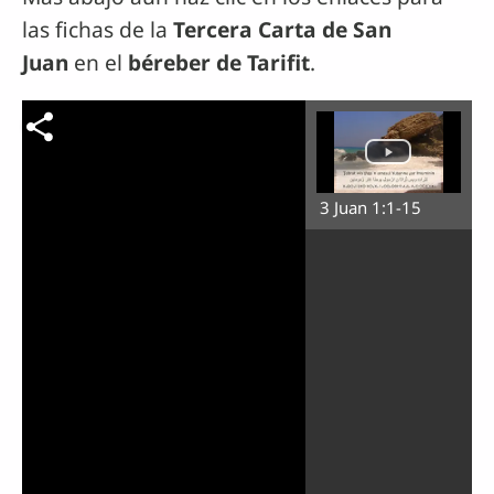
las fichas de la
Tercera Carta de San
Juan
en el
béreber de Tarifit
.
3 Juan 1:1-15