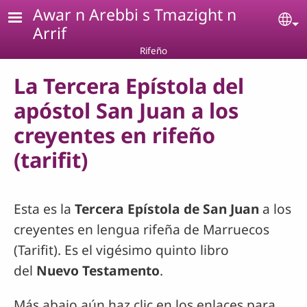
Pasar al contenido principal
Awar n Arebbi s Tmazight n
Se
Arrif
Rifeño
La Tercera Epístola del
apóstol San Juan a los
creyentes en rifeño
(tarifit)
Esta es la
Tercera Epístola de San Juan
a los
creyentes en lengua rifeña de Marruecos
(Tarifit). Es el vigésimo quinto libro
del
Nuevo Testamento
.
Más abajo aún haz clic en los enlaces para