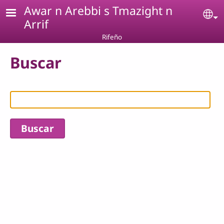
Pasar al contenido principal
Awar n Arebbi s Tmazight n
Se
Arrif
Rifeño
Buscar