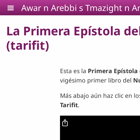
Pasar al contenido principal
Awar n Arebbi s Tmazight n Ar
La Primera Epístola de
(tarifit)
Esta es la
Primera Epístola
vigésimo primer libro del
N
Más abajo aún haz clic en lo
Tarifit
.