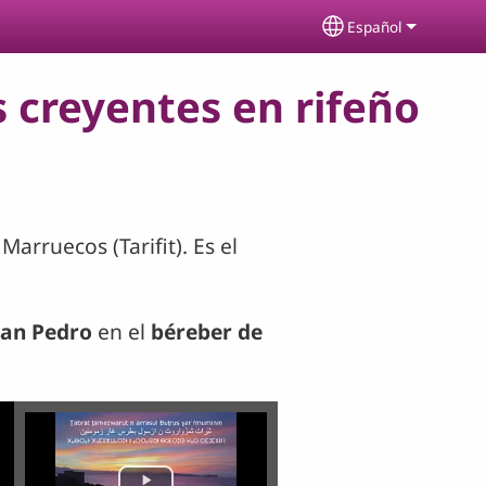
Español
Select your lang
s creyentes en rifeño
arruecos (Tarifit). Es el
San Pedro
en el
béreber de