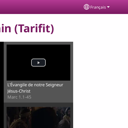
Français
Select your langu
n (Tarifit)
L'Évangile de notre Seigneur
Jésus-Christ
Marc 1.1-45