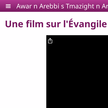
Aller au contenu principal
Awar n Arebbi s Tmazight n Ar
Une film sur l'Évangile 