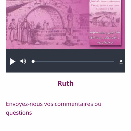
Audio file
Loaded
:
Jouer
Sourdine
0.11%
Ruth
Envoyez-nous vos commentaires ou
questions