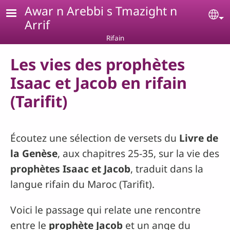
Aller au contenu principal
Awar n Arebbi s Tmazight n
Se
Arrif
Rifain
Les vies des prophètes
Isaac et Jacob en rifain
(Tarifit)
Écoutez une sélection de versets du
Livre de
la Genèse
, aux chapitres 25-35, sur la vie des
prophètes Isaac et Jacob
, traduit dans la
langue rifain du Maroc (Tarifit).
Voici le passage qui relate une rencontre
entre le
prophète Jacob
et un ange du