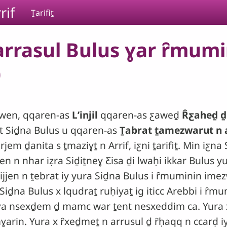
rif
Ṯarifiṯ
rrasul Bulus ɣar ȓmumin
)
mawen, qqaren-as
Lʼinjil
qqaren-as ƹaweḏ
Ȓƹaheḏ ḏ
-t Siḏna Bulus u qqaren-as
Ṯabrat ṯamezwarut n a
arjem ḏanita s ṯmaziɣṯ n Arrif, iƹni ṯarifiṯ. Min iƹn
ijjen n nhar iẓra Siḏiṯneɣ Ƹisa ḏi lwaḥi ikkar Bulus y
 ijjen n ṯebrat iy yura Siḏna Bulus i ȓmuminin imez
iḏna Bulus x lqudraṯ ruḥiyaṯ ig iticc Arebbi i ȓm
t ɣa nsexḏem ḏ mamc war ṯent nesxeddim ca. Yur
mɣarin. Yura x ȓxeḏmeṯ n arrusul ḏ ȓḥaqq n ccarḍ 