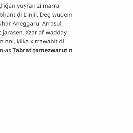
iḏ iǧan yuƹȓan zi marra
ebḥant ḏi Lʼinjil. Ḏeg wuḏem
 Nhar Aneggaru. Arrasul
ṯ jarasen. Xzar aȓ wadday
nni, klika x rrawabiṭ ḏi
en-as
Ṯabrat ṯamezwarut n