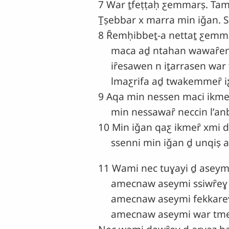
7 War ṯfeṭṭaḥ ƹemmarṣ. Tam
Ṯṣebbar x marra min iǧan. S
8 Ȓemḥibbeṯ-a nettaṯ ƹemma
maca aḏ ntahan wawaȓen n
iȓesawen n iṯarrasen war tɣ
lmaƹrifa aḏ twakemmeȓ iƹ
9 Aqa min nessen maci ikm
min nessawaȓ neccin lʼanbi
10 Min iǧan qaƹ ikmeȓ xmi d
ssenni min iǧan ḏ unqiṣ a
11 Wami nec tuɣayi ḏ aseym
amecnaw aseymi ssiwȓeɣ 
amecnaw aseymi fekkareɣ
amecnaw aseymi war tmeyyi