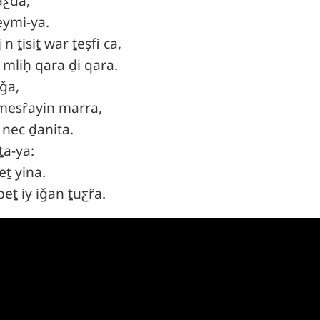
aƹda,
ymi-ya.
 ṯisiṯ war ṯeṣfi ca,
iḥ qara ḏi qara.
ǧa,
esȓayin marra,
nec ḏanita.
ṯa-ya:
ṯ yina.
eṯ iy iǧan ṯuƹȓa.