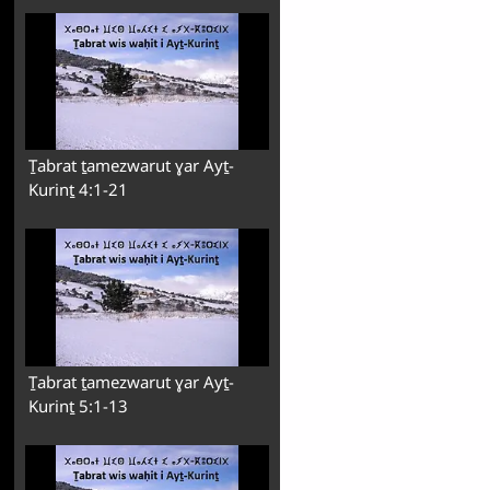
Ṯabrat ṯamezwarut ɣar Ayṯ-
Kurinṯ 4:1-21
Ṯabrat ṯamezwarut ɣar Ayṯ-
Kurinṯ 5:1-13