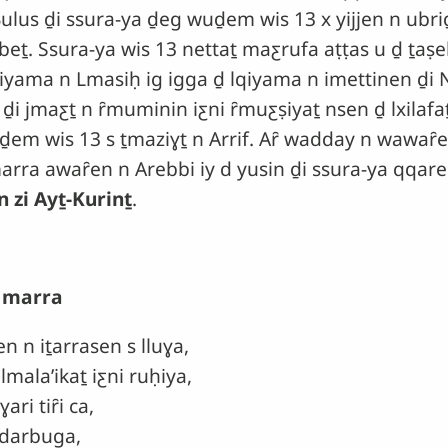
l Bulus ḏi ssura-ya ḏeg wuḏem wis 13 x yijjen n ubr
bbeṯ. Ssura-ya wis 13 nettaṯ maƹrufa aṭṭas u ḏ ṯaṣ
lqiyama n Lmasiḥ ig igga ḏ lqiyama n imettinen ḏi
ḏi jmaƹṯ n ȓmuminin iƹni ȓmuƹṣiyaṯ nsen ḏ lxilafa
em wis 13 s ṯmaziɣṯ n Arrif. Aȓ wadday n wawaȓen 
marra awaȓen n Arebbi iy d yusin ḏi ssura-ya qqar
 zi Ayṯ-Kurinṯ
.
i marra
n n iṯarrasen s lluɣa,
alaʼikaṯ iƹni ruḥiya,
i tiȓi ca,
 darbuga,