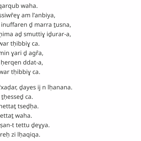
qarqub waha.
ssiwȓeɣ am lʼanbiya,
nuffaren ḏ marra ṯusna,
ma aḏ smuttiɣ iḏurar-a,
ar tḥibbiɣ ca.
in ɣari ḏ agȓa,
 ḥerqen ddat-a,
ar tḥibbiɣ ca.
xaḍar, ḏayes ij n lḥanana.
 ṯḥesseḏ ca.
nettaṯ tseḏḥa.
ettaṯ waha.
ṣan-t tettu ḏeɣya.
rreḥ zi lḥaqiqa.