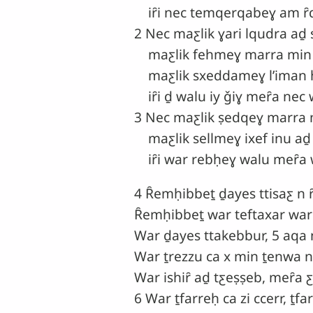
iȓi nec temqerqabeɣ am ȓ
2 Nec maƹlik ɣari lqudra aḏ 
maƹlik fehmeɣ marra min i
maƹlik sxeddameɣ lʼiman ḥi
iȓi ḏ walu iy ǧiɣ meȓa nec w
3 Nec maƹlik ṣedqeɣ marra m
maƹlik sellmeɣ ixef inu aḏ
iȓi war rebḥeɣ walu meȓa w
4 Ȓemḥibbeṯ ḏayes ttisaƹ n ȓ
Ȓemḥibbeṯ war teftaxar war
War ḏayes ttakebbur, 5 aqa 
War ṯrezzu ca x min ṯenwa n
War ishiȓ aḏ tƹeṣṣeb, meȓa ƹ
6 War ṯfarreḥ ca zi ccerr, ṯfa