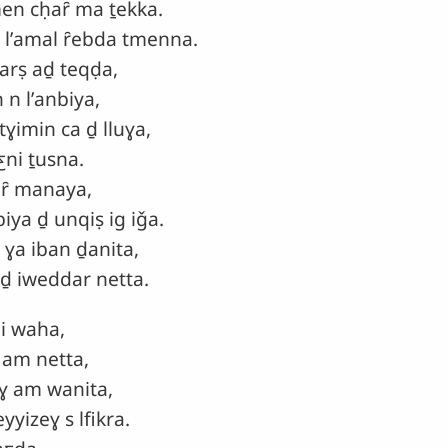
en cḥaȓ ma ṯekka.
 lʼamal ȓebda tmenna.
rṣ aḏ teqḍa,
 lʼanbiya,
imin ca ḏ lluɣa,
ni ṯusna.
eȓ manaya,
ya ḏ unqiṣ ig iǧa.
 ɣa iban ḏanita,
ḏ iweddar netta.
i waha,
am netta,
 am wanita,
zeɣ s lfikra.