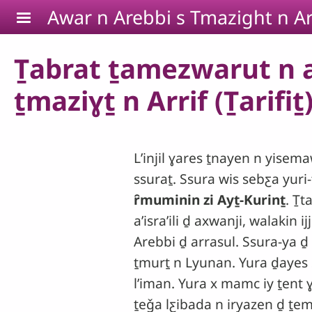
Skip to main content
Awar n Arebbi s Tmazight n Ar
Ṯabrat ṯamezwarut n a
ṯmaziɣṯ n Arrif (Ṯarifiṯ
Lʼinjil ɣares ṯnayen n yise
ssuraṯ. Ssura wis sebƹa yuri
ȓmuminin zi Ay
ṯ-
Kurinṯ
. Ṯt
aʼisraʼili ḏ axwanji, walakin 
Arebbi ḏ arrasul. Ssura-ya ḏ
ṯmurṯ n Lyunan. Yura ḏayes S
lʼiman. Yura x mamc iy ṯen
ṯeǧa lƹibada n iryazen ḏ ṯe