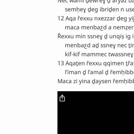
Nec wami ḏewȓeɣ ḏ aryaz b
semḥeɣ ḏeg ibriḏen n use
12 Aqa ȓexxu nxezzar ḏeg yij n
maca menbaƹd a nemẓer ml
Ȓexxu min ssneɣ ḏ unqiṣ ig i
menbaƹd aḏ ssneɣ nec ṯim
kif-kif mammec twassneɣ 
13 Aqaṯen ȓexxu qqimen ṯȓa
lʼiman ḏ lʼamal ḏ ȓemḥibbe
Maca zi yina ḏaysen ȓemḥibb