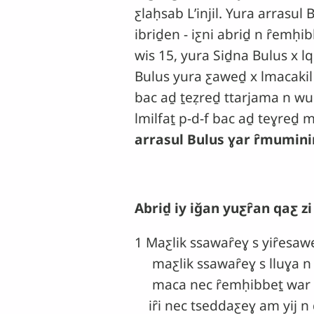
ƹlaḥsab Lʼinjil. Yura arrasu
ibriḏen
- iƹni abriḏ n ȓemḥi
wis 15, yura Siḏna Bulus x 
Bulus yura ƹaweḏ x lmacakil 
bac aḏ ṯeẓreḏ ttarjama n wuḏ
lmilfaṯ p-d-f bac aḏ teɣreḏ 
arrasul Bulus ɣar ȓmuminin
Abriḏ iy iǧan yuƹȓan qaƹ z
1 Maƹlik ssawaȓeɣ s yiȓesawe
maƹlik ssawaȓeɣ s lluɣa n lm
maca nec ȓemḥibbeṯ war ɣar
iȓi nec tseddaƹeɣ am yij n