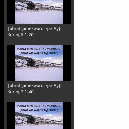
Ṯabrat ṯamezwarut ɣar Ayṯ-
Kurinṯ 6:1-20
Ṯabrat ṯamezwarut ɣar Ayṯ-
Kurinṯ 7:1-40