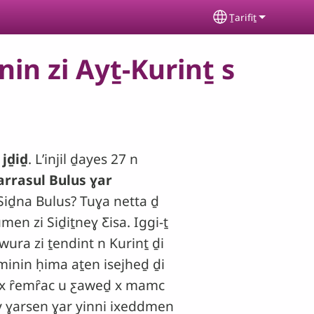
Ṯarifiṯ
Select your lan
in zi Ayṯ-Kurinṯ s
 jḏiḏ
. Lʼinjil ḏayes 27 n
rrasul Bulus ɣar
a Siḏna Bulus? Tuɣa netta ḏ
umen zi Siḏiṯneɣ Ƹisa. Iggi-ṯ
wura zi ṯendint n Kurinṯ ḏi
uminin ḥima aṯen isejheḏ ḏi
a x ȓemȓac u ƹaweḏ x mamc
iy ɣarsen ɣar yinni ixeddmen