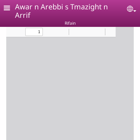
Aller au contenu principal
Awar n Arebbi s Tmazight n
Se
Arrif
Rifain