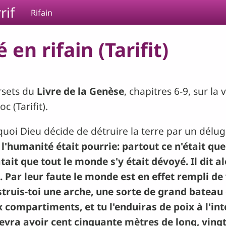
rif
Rifain
en rifain (Tarifit)
rsets du
Livre de la Genèse
, chapitres 6-9, sur la 
c (Tarifit).
urquoi Dieu décide de détruire la terre par un délu
l'humanité était pourrie: partout ce n'était que
atait que tout le monde s'y était dévoyé. Il dit a
 Par leur faute le monde est en effet rempli de v
truis-toi une arche, une sorte de grand bateau 
mpartiments, et tu l'enduiras de poix à l'intéri
evra avoir cent cinquante mètres de long, vingt