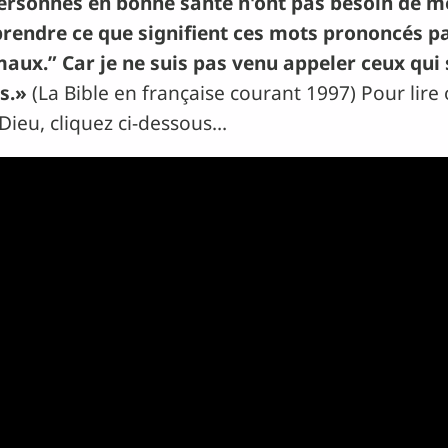
personnes en bonne santé n'ont pas besoin de m
prendre ce que signifient ces mots prononcés par
maux.” Car je ne suis pas venu appeler ceux qui 
s.»
(La Bible en française courant 1997) Pour lire
Dieu, cliquez ci-dessous…