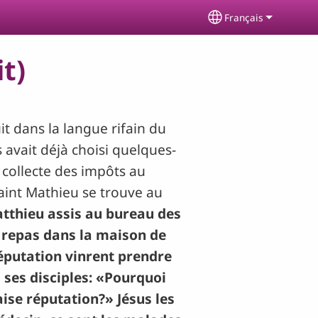
Français
Select your langu
it)
it dans la langue rifain du
 avait déjà choisi quelques-
e collecte des impôts au
aint Mathieu se trouve au
atthieu assis au bureau des
un repas dans la maison de
éputation vinrent prendre
à ses disciples: «Pourquoi
ise réputation?» Jésus les