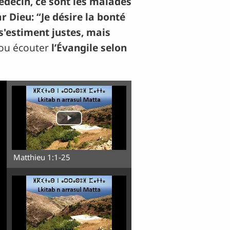
édecin, ce sont les malades
 Dieu: “Je désire la bonté
s'estiment justes, mais
 ou écouter
l’Évangile selon
Matthieu 1:1-25