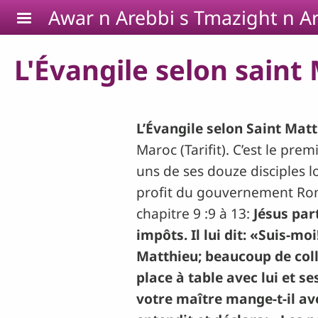
Aller au contenu principal
Awar n Arebbi s Tmazight n Ar
L'Évangile selon saint 
L’Évangile selon Saint Mat
Maroc (Tarifit). C’est le pr
uns de ses douze disciples lo
profit du gouvernement Roma
chapitre 9 :9 à 13:
Jésus par
impôts. Il lui dit: «Suis-mo
Matthieu; beaucoup de col
place à table avec lui et se
votre maître mange-t-il av