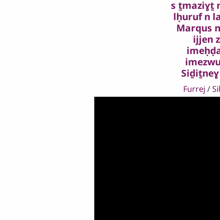
s ṯmaziɣṯ n
lḥuruf n l
Marqus n
ijjen 
imeḥḍ
imezwu
Siḏiṯneɣ
Furrej
/
S