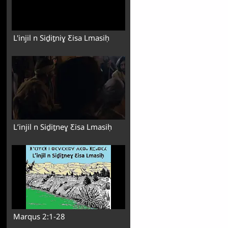
L'injil n Siḏiṯniɣ Ƹisa Lmasiḥ
Lʼinjil n Siḏiṯneɣ Ƹisa Lmasiḥ
Marqus 2:1-28