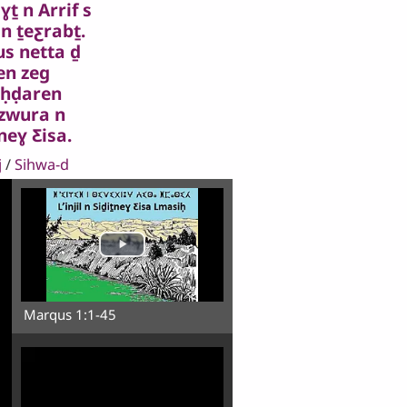
ɣṯ n Arrif s
 n ṯeƹrabṯ.
s netta ḏ
jen zeg
ḥḍaren
zwura n
neɣ Ƹisa.
j
/
Sihwa-d
Marqus 1:1-45