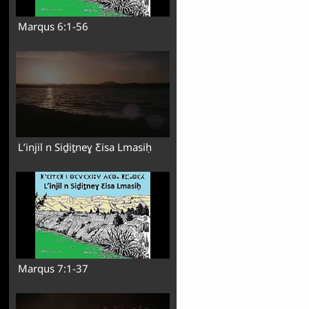
Marqus 6:1-56
Lʼinjil n Siḏiṯneɣ Ƹisa Lmasiḥ
Marqus 7:1-37