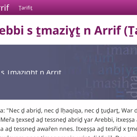
rif
Ṯarifiṯ
bi s ṯmaziɣṯ n Arrif (Ṯa
s Tmazight n Arrif
"Nec ḏ abriḏ, nec ḏ lḥaqiqa, nec ḏ ṯuḏarṯ, War d it
6). Meȓa ṯexseḏ aḏ tessneḏ abriḏ ɣar Arebbi, itxeṣṣ
ṣa aḏ tessneḏ awaȓen nnes. Itxeṣṣa aḏ tesȓiḏ x ṯm