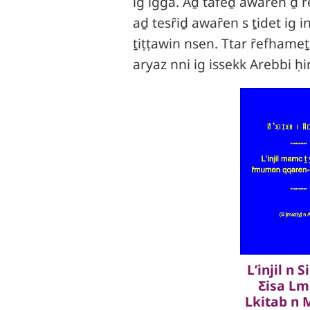
ig igga. Aḏ tafeḏ awaȓen ḏ 
aḏ tesȓiḏ awaȓen s ṯidet ig
ṯiṭṭawin nsen. Ttar ȓefhameṯ
aryaz nni ig issekk Arebbi ḥ
Lʼinjil n 
Ƹisa Lm
Lkitab n 