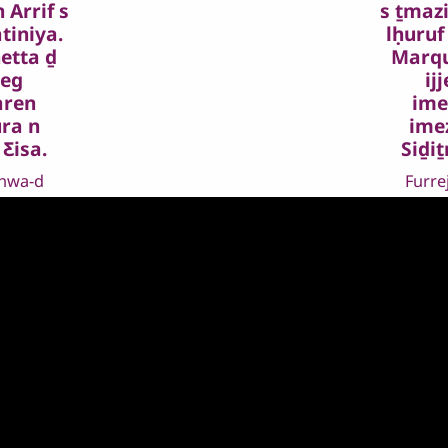
 Arrif s
s ṯmazi
atiniya.
lḥuruf
etta ḏ
Marqu
zeg
ij
aren
ime
ra n
ime
 Ƹisa.
Siḏiṯ
ihwa-d
Furre