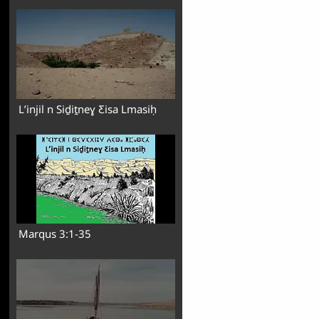
Lʼinjil n Siḏiṯneɣ Ƹisa Lmasiḥ
Marqus 3:1-35