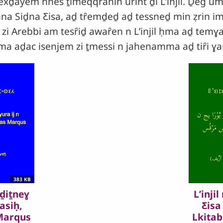
ȓexḏayem nnes ṯimeqqranin urint ḏi Lʼinjil. Ḏeg 
 inna Siḏna Ƹisa, aḏ tȓemḏeḏ aḏ tessneḏ min ẓrin
 zi Arebbi am tesȓiḏ awaȓen n Lʼinjil ḥma aḏ temɣ
ima aḏac isenjem zi ṯmessi n jahenamma aḏ tiȓi ɣare
383 KB
Siḏiṯneɣ
Lʼinjil
asiḥ,
Ƹisa
Marqus
Lkita