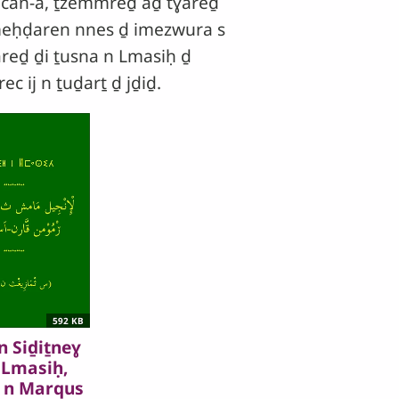
umcan-a, ṯzemmreḏ aḏ tɣareḏ
 imeḥḍaren nnes ḏ imezwura s
areḏ ḏi ṯusna n Lmasiḥ ḏ
c ij n ṯuḏarṯ ḏ jḏiḏ.
592 KB
 n Siḏiṯneɣ
 Lmasiḥ,
b n Marqus