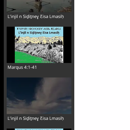
Lʼinjil n Siḏiṯneɣ Ƹisa Lmasiḥ
Marqus 4:1-41
Lʼinjil n Siḏiṯneɣ Ƹisa Lmasiḥ