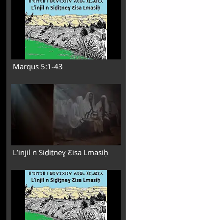
Marqus 5:1-43
Lʼinjil n Siḏiṯneɣ Ƹisa Lmasiḥ