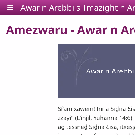
Skip to main content
Awar n Arebbi s Tmazight n Ar
Amezwaru - Awar n Areb
Awar n Arebbi 
Sȓam xawem! Inna Siḏna Ƹisa: 
zzayi" (Lʼinjil, Yuḥanna 14:
aḏ tessneḏ Siḏna Ƹisa, itxeṣ