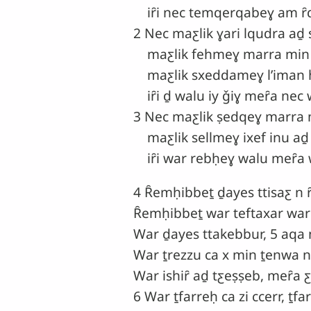
iȓi nec temqerqabeɣ am ȓ
2 Nec maƹlik ɣari lqudra aḏ 
maƹlik fehmeɣ marra min i
maƹlik sxeddameɣ lʼiman ḥi
iȓi ḏ walu iy ǧiɣ meȓa nec w
3 Nec maƹlik ṣedqeɣ marra m
maƹlik sellmeɣ ixef inu aḏ
iȓi war rebḥeɣ walu meȓa w
4 Ȓemḥibbeṯ ḏayes ttisaƹ n ȓ
Ȓemḥibbeṯ war teftaxar war
War ḏayes ttakebbur, 5 aqa 
War ṯrezzu ca x min ṯenwa n
War ishiȓ aḏ tƹeṣṣeb, meȓa ƹ
6 War ṯfarreḥ ca zi ccerr, ṯfa