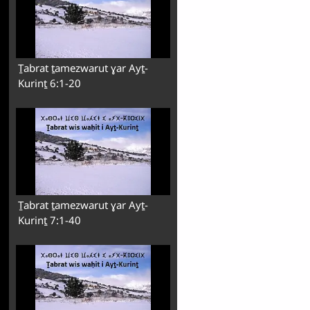
Ṯabrat ṯamezwarut ɣar Ayṯ-
Kurinṯ 6:1-20
Ṯabrat ṯamezwarut ɣar Ayṯ-
Kurinṯ 7:1-40