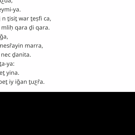
aƹda,
ymi-ya.
 ṯisiṯ war ṯeṣfi ca,
iḥ qara ḏi qara.
ǧa,
esȓayin marra,
nec ḏanita.
ṯa-ya:
ṯ yina.
eṯ iy iǧan ṯuƹȓa.