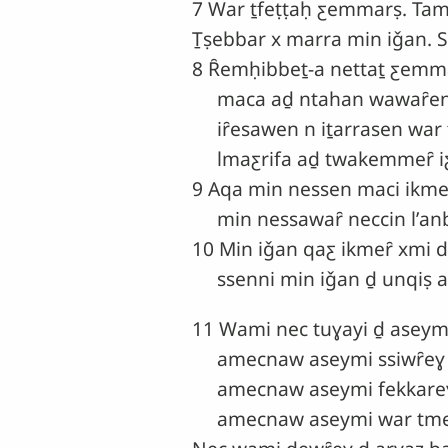
7 War ṯfeṭṭaḥ ƹemmarṣ. Tam
Ṯṣebbar x marra min iǧan. S
8 Ȓemḥibbeṯ-a nettaṯ ƹemma
maca aḏ ntahan wawaȓen n
iȓesawen n iṯarrasen war tɣ
lmaƹrifa aḏ twakemmeȓ iƹ
9 Aqa min nessen maci ikm
min nessawaȓ neccin lʼanbi
10 Min iǧan qaƹ ikmeȓ xmi d
ssenni min iǧan ḏ unqiṣ a
11 Wami nec tuɣayi ḏ aseym
amecnaw aseymi ssiwȓeɣ 
amecnaw aseymi fekkareɣ
amecnaw aseymi war tmeyyi