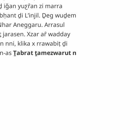
iḏ iǧan yuƹȓan zi marra
ebḥant ḏi Lʼinjil. Ḏeg wuḏem
 Nhar Aneggaru. Arrasul
ṯ jarasen. Xzar aȓ wadday
nni, klika x rrawabiṭ ḏi
en-as
Ṯabrat ṯamezwarut n