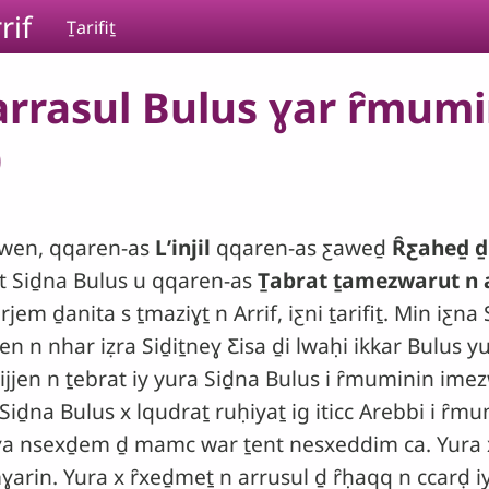
rif
Ṯarifiṯ
rrasul Bulus ɣar ȓmumin
)
mawen, qqaren-as
Lʼinjil
qqaren-as ƹaweḏ
Ȓƹaheḏ ḏ
-t Siḏna Bulus u qqaren-as
Ṯabrat ṯamezwarut n a
arjem ḏanita s ṯmaziɣṯ n Arrif, iƹni ṯarifiṯ. Min iƹn
ijjen n nhar iẓra Siḏiṯneɣ Ƹisa ḏi lwaḥi ikkar Bulus y
 ijjen n ṯebrat iy yura Siḏna Bulus i ȓmuminin imez
iḏna Bulus x lqudraṯ ruḥiyaṯ ig iticc Arebbi i ȓm
t ɣa nsexḏem ḏ mamc war ṯent nesxeddim ca. Yur
mɣarin. Yura x ȓxeḏmeṯ n arrusul ḏ ȓḥaqq n ccarḍ 