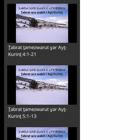
Ṯabrat ṯamezwarut ɣar Ayṯ-
Kurinṯ 4:1-21
Ṯabrat ṯamezwarut ɣar Ayṯ-
Kurinṯ 5:1-13