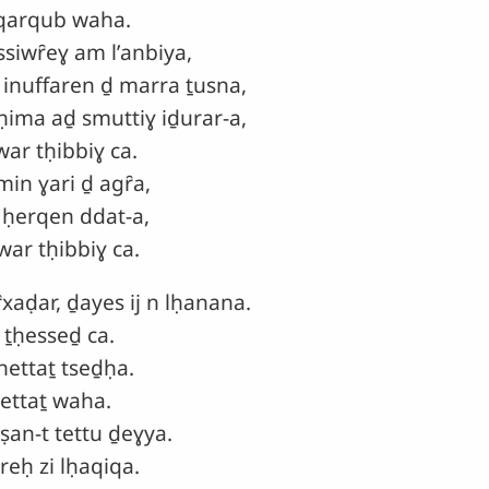
qarqub waha.
ssiwȓeɣ am lʼanbiya,
nuffaren ḏ marra ṯusna,
ma aḏ smuttiɣ iḏurar-a,
ar tḥibbiɣ ca.
in ɣari ḏ agȓa,
 ḥerqen ddat-a,
ar tḥibbiɣ ca.
xaḍar, ḏayes ij n lḥanana.
 ṯḥesseḏ ca.
nettaṯ tseḏḥa.
ettaṯ waha.
ṣan-t tettu ḏeɣya.
rreḥ zi lḥaqiqa.