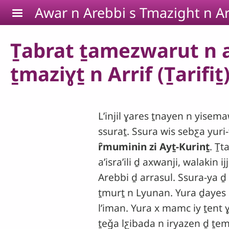
Skip to main content
Awar n Arebbi s Tmazight n Ar
Ṯabrat ṯamezwarut n a
ṯmaziɣṯ n Arrif (Ṯarifiṯ
Lʼinjil ɣares ṯnayen n yise
ssuraṯ. Ssura wis sebƹa yuri
ȓmuminin zi Ay
ṯ-
Kurinṯ
. Ṯt
aʼisraʼili ḏ axwanji, walakin 
Arebbi ḏ arrasul. Ssura-ya ḏ
ṯmurṯ n Lyunan. Yura ḏayes S
lʼiman. Yura x mamc iy ṯen
ṯeǧa lƹibada n iryazen ḏ ṯe