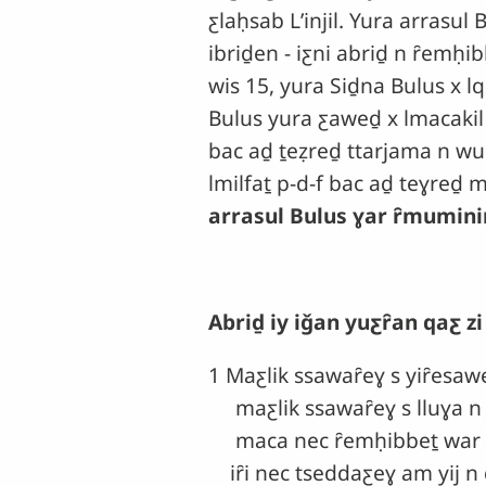
ƹlaḥsab Lʼinjil. Yura arrasu
ibriḏen
- iƹni abriḏ n ȓemḥi
wis 15, yura Siḏna Bulus x 
Bulus yura ƹaweḏ x lmacakil 
bac aḏ ṯeẓreḏ ttarjama n wuḏ
lmilfaṯ p-d-f bac aḏ teɣreḏ 
arrasul Bulus ɣar ȓmuminin
Abriḏ iy iǧan yuƹȓan qaƹ z
1 Maƹlik ssawaȓeɣ s yiȓesawe
maƹlik ssawaȓeɣ s lluɣa n lm
maca nec ȓemḥibbeṯ war ɣar
iȓi nec tseddaƹeɣ am yij n