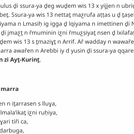
l Bulus ḏi ssura-ya ḏeg wuḏem wis 13 x yijjen n ubr
bbeṯ. Ssura-ya wis 13 nettaṯ maƹrufa aṭṭas u ḏ ṯaṣ
lqiyama n Lmasiḥ ig igga ḏ lqiyama n imettinen ḏi
ḏi jmaƹṯ n ȓmuminin iƹni ȓmuƹṣiyaṯ nsen ḏ lxilafa
em wis 13 s ṯmaziɣṯ n Arrif. Aȓ wadday n wawaȓen 
marra awaȓen n Arebbi iy d yusin ḏi ssura-ya qqar
 zi Ayṯ-Kurinṯ
.
i marra
n n iṯarrasen s lluɣa,
alaʼikaṯ iƹni ruḥiya,
i tiȓi ca,
 darbuga,