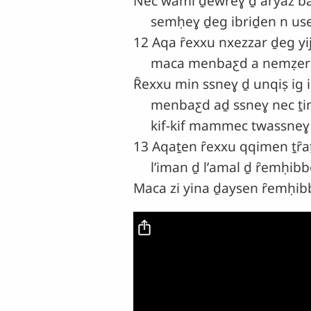
Nec wami ḏewȓeɣ ḏ aryaz b
semḥeɣ ḏeg ibriḏen n use
12 Aqa ȓexxu nxezzar ḏeg yij n
maca menbaƹd a nemẓer ml
Ȓexxu min ssneɣ ḏ unqiṣ ig i
menbaƹd aḏ ssneɣ nec ṯim
kif-kif mammec twassneɣ 
13 Aqaṯen ȓexxu qqimen ṯȓa
lʼiman ḏ lʼamal ḏ ȓemḥibbe
Maca zi yina ḏaysen ȓemḥibb