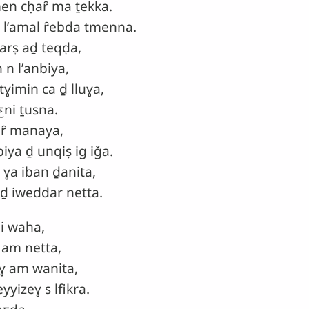
en cḥaȓ ma ṯekka.
 lʼamal ȓebda tmenna.
rṣ aḏ teqḍa,
 lʼanbiya,
imin ca ḏ lluɣa,
ni ṯusna.
eȓ manaya,
ya ḏ unqiṣ ig iǧa.
 ɣa iban ḏanita,
ḏ iweddar netta.
i waha,
am netta,
 am wanita,
zeɣ s lfikra.