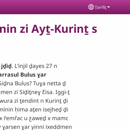
Ṯarifiṯ
Select your lan
in zi Ayṯ-Kurinṯ s
 jḏiḏ
. Lʼinjil ḏayes 27 n
rrasul Bulus ɣar
a Siḏna Bulus? Tuɣa netta ḏ
umen zi Siḏiṯneɣ Ƹisa. Iggi-ṯ
wura zi ṯendint n Kurinṯ ḏi
uminin ḥima aṯen isejheḏ ḏi
a x ȓemȓac u ƹaweḏ x mamc
iy ɣarsen ɣar yinni ixeddmen