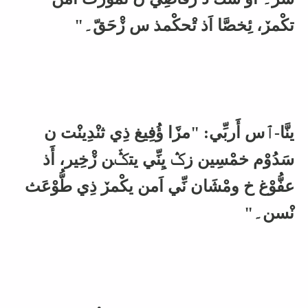
تكْمڒ، ئِخصَّا اَذ تْحكْمذ س ڒْحَقّ۔"
ينَّا-ٱس أَربِّي: "مڒَا ؤُفِيغ ذِي ثنْدِينْت ن
سَدُوْم خمْسِين زݣ يِنِّي يتݣّن ڒْخِير، أَذ
عفُّوْغ خ ومْشَان نِّي اَمن يكْمڒ ذِي طُّوْعَث
نْسن۔"