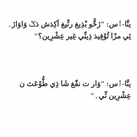
ينَّا-ٱس: "ڒخُّو بْذِيغ رنِّيغ اَكِذش ذݣ وَاوَاڒ۔
ئِي مڒَا ثُوْفِيذ ذِينِّي غِير عِشْرِين؟"
ينَّا-ٱس: "وَار ت نقّغ شَا ذِي طُّوْعَث ن
عِشْرِين نِّي۔"