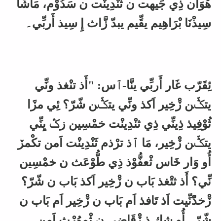
هْوَان ذِي جِّيهت ن ثنْدِينْت ن سَدُوْم، مَاشَا
سِيذْنَا بْرَاهِيم يقِّيم يبدّ زَّاث إِ سِيذ أَربِّي۔
ئِقَرّب غَار أَربِّي ينَّا-ٱس: "أَذ تنْغذ ونِّي
يتݣّن ڒْخِير اَكذ ونِّي يتݣّن شّرّ؟ ئِي مڒَا
ثُوْفِيذ ذِينِّي ذِي ثنْدِينْت خمْسِين زݣ يِنِّي
يتݣّن ڒْخِير، مَا ٱذ ترْذم ثَنْدِينْت اَمن تكْمڒ
أُو وَار خَاس ثْعفُّوْذ ذِي طُّوْعَث ن خمْسِين
نِّي؟ أَذ ثتْغذ بَاب ن ڒْخِير اَكذ بَاب ن شّرّ؟
ڒْخدّْنِّيت اَذ تَافذ اَم بَاب ن ڒْخِير اَم بَاب ن
شّرّ۔ أُو شك ذ ڒْقَاضِي ن ثْموُرْث اَمن