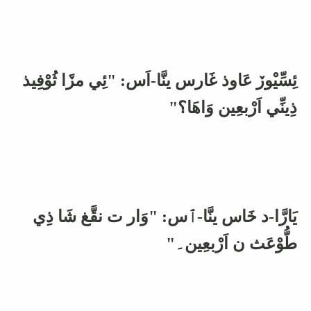
ئِسِّيْوڒ عَاوذ غَارس ينَّا-اَس: "ئِي مڒَا ثُوْفِيذ
ذِينِّي اَرْبعِين وَاهَا؟"
يَارَّا-د خَاس ينَّا-ٱس: "وَار ت نقَّغ شَا ذِي
طُّوْعَث ن اَرْبعِين۔"