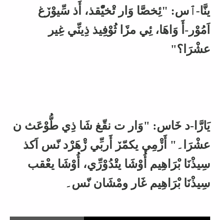
ينَّا-ٱس: "ئِخصَّا وَار تْخيّْقذ، أَذ سِّيوْڒغ
اَمُوْر-أَ وَاهَا، ئِي مڒَا ثُوْفِيذ ذِينِّي غِير
عشْرَا؟"
يَارَّا-د خَاس: "وَار ت نقّغ شَا ذِي طُّوْعَث ن
عشْرَا۔" أَڒْمِي يكمّڒ أَربِّي ڒْهَرْد نّس اَكذ
سِيذْنَا بْرَاهِيم أُوْشَا يتْدُوْرِّي، أُوْشَا يعْقب
سِيذْنَا بْرَاهِيم غَار ومْشَان نّس۔