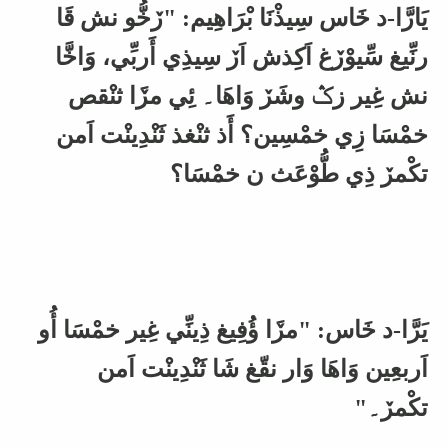
يَارَّا-د خَاس سِيذْنَا بْرَاهِيم: "ڒخُّو نش قَا
رنِّيغ سِّيوْڒغ اَكِذش اَڒ سِيذِي أَربِّي، وَاخَّا
نش غِير زݣ وشَڒ وَاهَا۔ ئِي مڒَا ثنْقص
خمْسَا زِي خمْسِين؟ أَذ ثنْغذ ثَنْدِينْت اَمن
تكْمڒ ذِي طُّوْعَث ن خمْسَا؟
يَرَّا-د خَاس: "مڒَا ؤُفِيغ ذِينِّي غِير خمْسَا أُو
اَربعِين وَاهَا وَار نقّغ شَا ثَنْدِينْت اَمن
تكْمڒ۔"