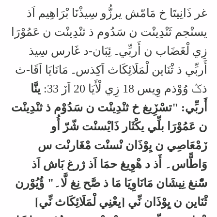
غر ذَانِيتَا خ مَامّش يرزُّو سِيذْنَا بْرَاهِيم اَذ
يسنْجم ثَنْدِينْت ن سَدُوم ذ ثنْدِينْت ن عَمُوْرَا
زِي لْغَضَاب ن أَربِّي۔ ئِبَان-د غَارس سِيذ
أَربِّي ذ ثْنَاين لْمَلَائِكَاث اَكِذس۔ مَانَايَا اَقَا-ث
ذݣ وُوْذم وِيس 18 زِي لْأَيَا 20 اَڒ 33:
ينَّا
أَربِّي: "تسْڒِيغ خ ثنْدِينْت ن سَدُوْم ذ ثنْدِينْت
ن عَمُوْرَا بلِّي يكْثَار ذَايْسنْت شّرّ أُو
ڒمْعَاصِي ن يِوْذَان نْسنْت مْغَارنْت س
وَاطًّاس۔ أَذ د هْوِيغ حمَا اَذ ژرغ بَاش اَذ
سّْنغ نِيشَان مَانَاوِيَا مَا ذ صَّح نِغ لَّا۔" ؤُيُوْرن
ثْنَاين ن يِوْذَان نِّي [يعْنِي لْمَلَائِكَاث نِّي]