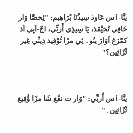
ينَّا-ٱس عَاوذ سِيذْنَا بْرَاهِيم: "ئِخصَّا وَار
خَافِي تْخيّْقذ، يَا سِيذِي أَربِّي، اجّ-اَيِي اَذ
كمّْڒغ اَوَاڒ ينُو۔ ئِي مڒَا ثُوْفِيذ ذِينِّي غِير
ثْڒَاثِين؟"
ينَّا-ٱس أَربِّي: "وَار ت نقّغ شَا مڒَا ؤُفِيغ
ثْڒَاثِين۔"