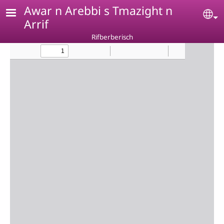
Skip to main content
Awar n Arebbi s Tmazight n
Se
Arrif
Rifberberisch