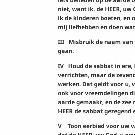
niet, want ik, de
HEER
, uw 
ik de kinderen boeten, en 
mij liefhebben en doen wat 
III Misbruik de naam van
gaan.
IV Houd de sabbat in ere, 
verrichten, maar de zevend
werken. Dat geldt voor u, 
ook voor vreemdelingen die
aarde gemaakt, en de zee m
HEER
de sabbat gezegend e
V Toon eerbied voor uw va
dat de
HEER
, uw God, u gev