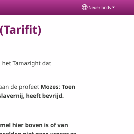
Nederlands
Select your languag
Tarifit)
in het Tamazight dat
 aan de profeet
Mozes
:
Toen
slavernij, heeft bevrijd.
mel hier boven is of van
beelden niet neer, vereer ze