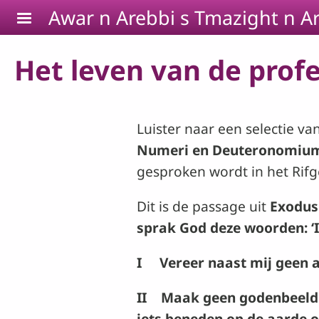
Skip to main content
Awar n Arebbi s Tmazight n Ar
Het leven van de profee
Luister naar een selectie v
Numeri en Deuteronomiu
gesproken wordt in het Rifge
Dit is de passage uit
Exodus
sprak God deze woorden: ‘
I Vereer naast mij geen 
II Maak geen godenbeelden,
iets beneden op de aarde of