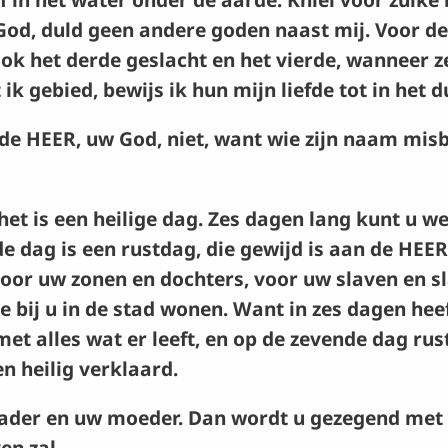
God, duld geen andere goden naast mij. Voor de
ook het derde geslacht en het vierde, wanneer z
ik gebied, bewijs ik hun mijn liefde tot in het 
 de
HEER
, uw God, niet, want wie zijn naam misbru
het is een heilige dag. Zes dagen lang kunt u w
e dag is een rustdag, die gewijd is aan de
HEER
voor uw zonen en dochters, voor uw slaven en s
 bij u in de stad wonen. Want in zes dagen hee
et alles wat er leeft, en op de zevende dag rus
n heilig verklaard.
der en uw moeder. Dan wordt u gezegend met e
en zal.