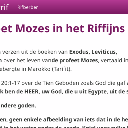
rif
Rifberber
t Mozes in het Riffijns (
an verzen uit de boeken van
Exodus, Leviticus,
m
over het leven van
de profeet Mozes
, vertaald 
bergte in Marokko (Tarifit).
20:1-17 over de Tien Geboden zoals God die gaf
Ik ben de
HEER
, uw God, die u uit Egypte, uit de 
andere goden.
 geen enkele afbeelding van iets dat in de he
 in het water onder de aarde. Kniel voor zulke 